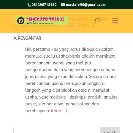
081296718180
mastrie90@gmail.com
TEMPLATE PERENCANAAN USAHA
by
Yuniarto Triadi
|
Aug 5, 2022
|
PKWU 10
A. PENGANTAR
Hal pertama kali yang harus dilakukan dalam
memulai suatu usaha/bisnis adalah membuat
perencanaan usaha, yang meliputi
pengumpulan data yang berhubungan dengan
jenis usaha yang akan dilakukan. Secara umum
perencanaan usaha merupakan langkah-
langkah yang dipersiapkan dalam memulai
usaha, yang meliputi : deskripsi produk, analisa
pasar, sumber daya, pengelolaan dan
pembiayaan.
(more…)
Search